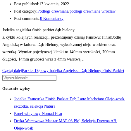
Post published:
13 kwietnia, 2022
Post category:
Podłogi drewniane
/
podłogi drewniane wrocław
Post comments:
0 Komentarzy
Jodełka angielska finish parkiet dąb bielony
Z cyklu kolejnych realizacji, prezentujemy dzisiaj Państwu: FinishJodłę
Angielską w kolorze Dąb Bielony, wykończonej olejo-woskiem oraz
szczotką. Wymiar pojedynczej klepki to 140mm szerokości, 700mm
długości, 14mm grubości wraz z 4mm warstwą…
Czytaj dalej
Parkiet Dębowy Jodełka Angielska Dąb Bielony FinishParkiet
Ostatnie wpisy
Jodełka Francuska Finish Parkiet Dąb Latte Machciato Olejo-wosk,
szczotka, selekcja Natura
Panel winylowy Nomad FLo
Deska Warstwowa Mat-tar MAT-06 PM, Selekcja Drewna AB,
Olejo-wosk