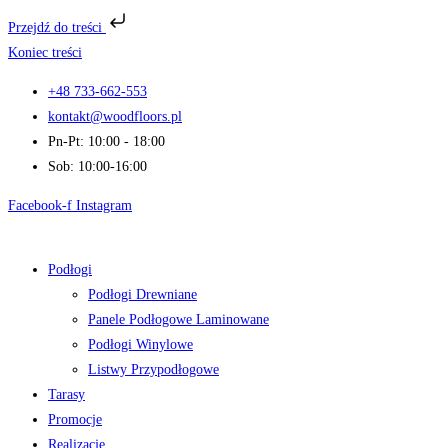
Przejdź do treści
Koniec treści
+48 733-662-553
kontakt@woodfloors.pl
Pn-Pt: 10:00 - 18:00
Sob: 10:00-16:00
Facebook-f
Instagram
Podłogi
Podłogi Drewniane
Panele Podłogowe Laminowane
Podłogi Winylowe
Listwy Przypodłogowe
Tarasy
Promocje
Realizacje