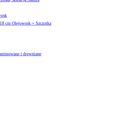
wosk
a 18 cm Olejowosk + Szczotka
laminowane i drewniane