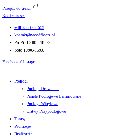
Przejdź do treści
Koniec treści
+48 733-662-553
kontakt@woodfloors.pl
Pn-Pt: 10:00 - 18:00
Sob: 10:00-16:00
Facebook-f
Instagram
Podłogi
Podłogi Drewniane
Panele Podłogowe Laminowane
Podłogi Winylowe
Listwy Przypodłogowe
Tarasy
Promocje
Realizacje