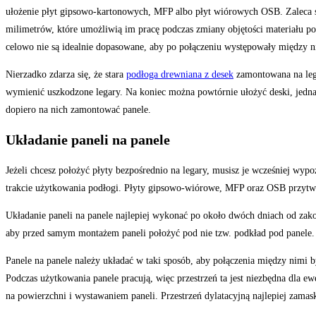
ułożenie płyt gipsowo-kartonowych, MFP albo płyt wiórowych OSB. Zaleca się
milimetrów, które umożliwią im pracę podczas zmiany objętości materiału p
celowo nie są idealnie dopasowane, aby po połączeniu występowały między n
Nierzadko zdarza się, że stara
podłoga drewniana z desek
zamontowana na lega
wymienić uszkodzone legary. Na koniec można powtórnie ułożyć deski, jednak 
dopiero na nich zamontować panele.
Układanie paneli na panele
Jeżeli chcesz położyć płyty bezpośrednio na legary, musisz je wcześniej wy
trakcie użytkowania podłogi. Płyty gipsowo-wiórowe, MFP oraz OSB przytwi
Układanie paneli na panele najlepiej wykonać po około dwóch dniach od zak
aby przed samym montażem paneli położyć pod nie tzw. podkład pod panele. 
Panele na panele należy układać w taki sposób, aby połączenia między nimi b
Podczas użytkowania panele pracują, więc przestrzeń ta jest niezbędna dla 
na powierzchni i wystawaniem paneli. Przestrzeń dylatacyjną najlepiej zama