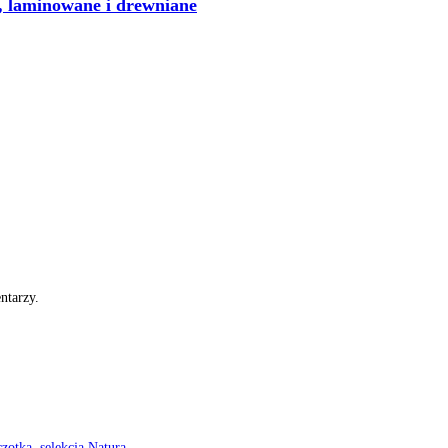
e, laminowane i drewniane
ntarzy.
zotka, selekcja Natura