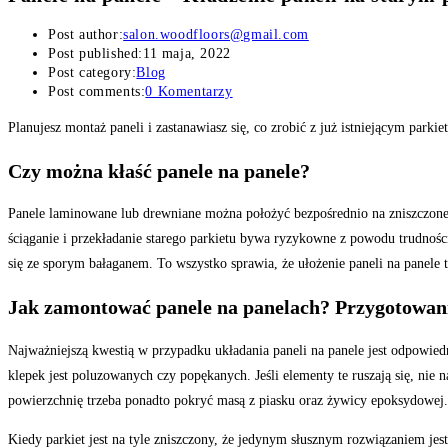
Post author:
salon.woodfloors@gmail.com
Post published:
11 maja, 2022
Post category:
Blog
Post comments:
0 Komentarzy
Planujesz montaż paneli i zastanawiasz się, co zrobić z już istniejącym park
Czy można kłaść panele na panele?
Panele laminowane lub drewniane można położyć bezpośrednio na zniszczonej 
ściąganie i przekładanie starego parkietu bywa ryzykowne z powodu trudnośc
się ze sporym bałaganem. To wszystko sprawia, że ułożenie paneli na panele t
Jak zamontować panele na panelach? Przygotowan
Najważniejszą kwestią w przypadku układania paneli na panele jest odpowiedni
klepek jest poluzowanych czy popękanych. Jeśli elementy te ruszają się, ni
powierzchnię trzeba ponadto pokryć masą z piasku oraz żywicy epoksydowej.
Kiedy parkiet jest na tyle zniszczony, że jedynym słusznym rozwiązaniem jes