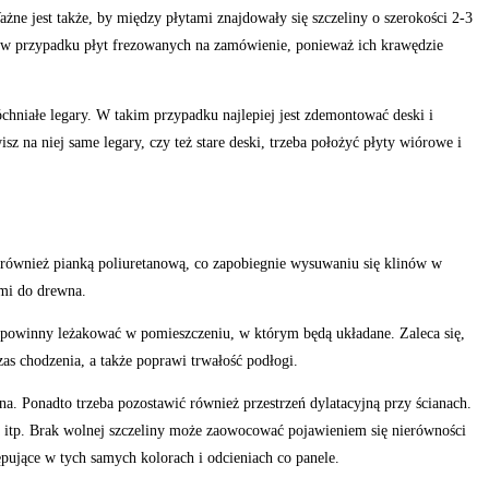
ne jest także, by między płytami znajdowały się szczeliny o szerokości 2-3
n w przypadku płyt frezowanych na zamówienie, ponieważ ich krawędzie
hniałe legary. W takim przypadku najlepiej jest zdemontować deski i
 na niej same legary, czy też stare deski, trzeba położyć płyty wiórowe i
e również pianką poliuretanową, co zapobiegnie wysuwaniu się klinów w
mi do drewna.
e powinny leżakować w pomieszczeniu, w którym będą układane. Zaleca się,
s chodzenia, a także poprawi trwałość podłogi.
a. Ponadto trzeba pozostawić również przestrzeń dylatacyjną przy ścianach.
ia itp. Brak wolnej szczeliny może zaowocować pojawieniem się nierówności
pujące w tych samych kolorach i odcieniach co panele.