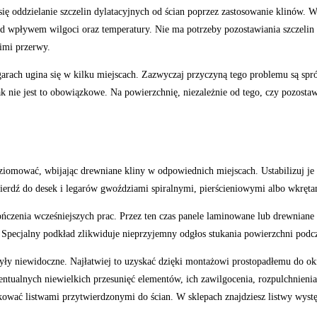
 oddzielanie szczelin dylatacyjnych od ścian poprzez zastosowanie klinów. Waż
od wpływem wilgoci oraz temperatury. Nie ma potrzeby pozostawiania szczeli
imi przerwy.
rach ugina się w kilku miejscach. Zazwyczaj przyczyną tego problemu są spróc
nie jest to obowiązkowe. Na powierzchnię, niezależnie od tego, czy pozostawisz
poziomować, wbijając drewniane kliny w odpowiednich miejscach. Ustabilizuj j
erdź do desek i legarów gwoździami spiralnymi, pierścieniowymi albo wkręta
ończenia wcześniejszych prac. Przez ten czas panele laminowane lub drewnian
Specjalny podkład zlikwiduje nieprzyjemny odgłos stukania powierzchni podcza
yły niewidoczne. Najłatwiej to uzyskać dzięki montażowi prostopadłemu do okn
ewentualnych niewielkich przesunięć elementów, ich zawilgocenia, rozpulchnien
skować listwami przytwierdzonymi do ścian. W sklepach znajdziesz listwy wystę