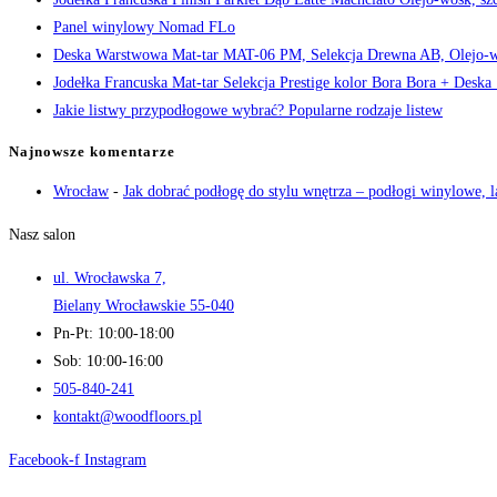
Panel winylowy Nomad FLo
Deska Warstwowa Mat-tar MAT-06 PM, Selekcja Drewna AB, Olejo-
Jodełka Francuska Mat-tar Selekcja Prestige kolor Bora Bora + Desk
Jakie listwy przypodłogowe wybrać? Popularne rodzaje listew
Najnowsze komentarze
Wrocław
-
Jak dobrać podłogę do stylu wnętrza – podłogi winylowe, 
Nasz salon
ul. Wrocławska 7,
Bielany Wrocławskie 55-040
Pn-Pt: 10:00-18:00
Sob: 10:00-16:00
505-840-241
kontakt@woodfloors.pl
Facebook-f
Instagram