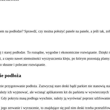
ietem na podłodze? Sprawdź, czy można położyć panele na panele, a jeśli tak, zo
i starej podłodze. To rozsądne, wygodne i ekonomiczne rozwiązanie. Dzięki n
i, a często nawet niemożności wyczyszczenia kleju, po którym pozostają plamy
o słuszne i polecane rozwiązanie.
ie podłoża
e przygotowanie podłoża. Zazwyczaj stare deski bądź parkiet nie stanowią stab
e należy ich wyjmować, ale wcisnąć aplikatorem kit do parkietu w wywierconych
 Gdy pokryta masą podłoga wyschnie, należy ją wyrównać poprzez szlifowanie
t jego zerwanie i wyrzucenie, to znajdujące się pod nim deski trzeba przeszli